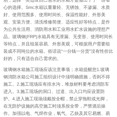
别，选择一类适应自己需求的水箱才是做出了了一份省
心的选择。Smc水箱以重量轻、无锈蚀、不渗漏、水质
好、使用范围多、使用时间长、保温性能好、外形美
观、安装方便、清洗维修简便、适应性好等特点，是作
为公共生活用、消防用水和工业用水贮水设施的理想产
品。玻璃钢(FRP)水箱具有无泄漏、无变形、使用时间长
等特点，并且组装容易、外形美观，可根据用户需要组
装成不同吨位的水箱。俗话说“一分钱一分货”没有性价比
好的，只有适合自己需求的。
玻璃钢水箱施工现场应该注意事项；水箱提醒您1.玻璃
钢消防水箱公司施工组织设计中须明确措施，否则不得
施工。2.施工现场应有排水沟，堆放材料要考虑消防车
进入。3.施工现场的洞口、过道、出入口均应设置防
护。4.进入施工现场须戴按全帽，禁止穿拖鞋或光脚，
在无防护设施的高空施工时须系按全带，严禁酒后操
作。加强以电、气焊作业，氧气、乙炔及其它易燃、易