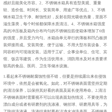
感好且能美化市容。2、不锈钢水箱具有造型美观、重量
轻、造价低、时间长、安装简单、用途广等优点。3、不锈
钢水箱卫生干净、耐蚀性好，反射在阳光吸收热量，里面不
滋生藻类，每个时候都保障水质清洁。4、不锈钢水箱强度
高的冲压板及箱内分布均匀的不锈钢拉筋使箱体增加了6倍
的强度，并且受力均匀。水箱由单元举行的薄板和凹凸板拼
装焊接而成。安装简便、便于运输、不用大型吊装设备、不
同容积均可现场安装。适用于工矿、企事业单位、住宅、宾
馆、饭店等建筑，作为生活饮用水、消防用水及对水质要求
较高的食品、医药、卫生等储水设施。
1.看起来不锈钢耐腐蚀性很不错，但要是持续露出来在侵蚀
环境中，依然是会被氧化。如此，对不锈钢表面需坚持定期
的清洁保养，以保持其好看的表面及延长使用寿命。2.清洁
不锈钢表面时需重视不可以出现表面划伤情况，不要使用含
漂白成分或者有研磨剂的洗涤液、钢丝球、研磨用具等，为
了除掉洗涤液，洗涤结束时要有洁净水冲洗表面。不锈钢表