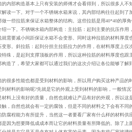
箱的内部构造基本上只有安装的师傅才会看得到，所以很多人不
家解读一下。对于一个不锈钢水箱来说，其内部结构往往起到了
部做一些拉筋来保证水箱整体的结构。这些拉筋是用40*40的厚
介绍一下。不锈钢水箱内部构造：主拉筋：起到主要的抗压作用
说就需要减小间距保证水箱不会变形。同时这种拉筋的材料厚度
压变形。斜拉筋：起到分担主拉筋拉力的作用，在材料厚度上仅
较特殊，是起到支撑顶板的作用，所以这种拉筋的材料厚度也跟
部构造了，希望大家都可以通过我们的这次介绍让各位能够了解
。
箱的很多性能也都是受到材料的影响，所以用户购买这种产品的
受到材料的影响呢?先就是它的外观上受到材料的影响，一般情
是材料上没有好的质量，自然也就难让产品有好的外观，所以这
接触，自然也就会有一定的腐蚀，但是不同的材料之下会有不同
的防腐程能力有所提升，当然这一者要看厂家有什么样的材料供
都是因为想要降低成成本而让它的材料质量有所降低的。除了上
区分就是在它是不是含有对人体有害的元素，因为有些厂家玻璃