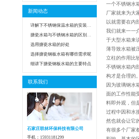
一个不锈钢水
新闻动态
厂家就来为大
以就需要在内
详解下不锈钢保温水箱的安装方法
我们就来一一
搪瓷水箱与不锈钢水箱的区别是什么？
于大型水箱来
选用搪瓷水箱的好处
薄导致水箱被
选择搪瓷钢板水箱有哪些需求呢
立柱的作用比
细讲下搪瓷钢板水箱的主要特点
不锈钢水箱内
构才是合理的
联系我们
因为玻璃钢水
面的工作性能
料即外观，但
过程中因和水
然也就会让它
石家庄联林环保科技有限公司
有很多个厂家
手机：15931181299
影响，基本的