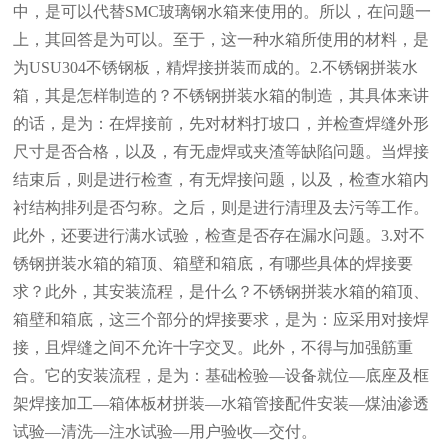
中，是可以代替SMC玻璃钢水箱来使用的。所以，在问题一
上，其回答是为可以。至于，这一种水箱所使用的材料，是
为USU304不锈钢板，精焊接拼装而成的。2.不锈钢拼装水
箱，其是怎样制造的？不锈钢拼装水箱的制造，其具体来讲
的话，是为：在焊接前，先对材料打坡口，并检查焊缝外形
尺寸是否合格，以及，有无虚焊或夹渣等缺陷问题。当焊接
结束后，则是进行检查，有无焊接问题，以及，检查水箱内
衬结构排列是否匀称。之后，则是进行清理及去污等工作。
此外，还要进行满水试验，检查是否存在漏水问题。3.对不
锈钢拼装水箱的箱顶、箱壁和箱底，有哪些具体的焊接要
求？此外，其安装流程，是什么？不锈钢拼装水箱的箱顶、
箱壁和箱底，这三个部分的焊接要求，是为：应采用对接焊
接，且焊缝之间不允许十字交叉。此外，不得与加强筋重
合。它的安装流程，是为：基础检验—设备就位—底座及框
架焊接加工—箱体板材拼装—水箱管接配件安装—煤油渗透
试验—清洗—注水试验—用户验收—交付。