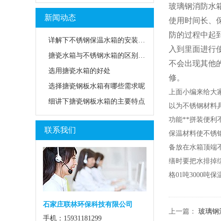
玻璃钢消防水
新闻动态
使用时间长、
防的过程中起
详解下不锈钢保温水箱的安装方法
入到里面进行
搪瓷水箱与不锈钢水箱的区别是什么？
不会出现其他
选用搪瓷水箱的好处
修。
选择搪瓷钢板水箱有哪些需求呢
上面小编来给大
细讲下搪瓷钢板水箱的主要特点
以为不锈钢材料
功能**拼装便
联系我们
保温材料使不锈
备放在水箱顶端
缮时要把水排掉
格01吨3000
石家庄联林环保科技有限公司
上一篇：
玻璃钢
手机：15931181299