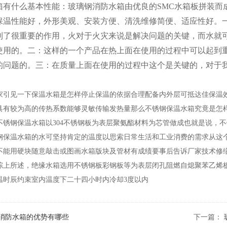
箱有什么基本性能：玻璃钢消防水箱由优良的SMC水箱板拼装而
保温性能好，外形美观、安装方便、清洗维修简便、适应性好。
到了很重要的作用，火对于火灾来说是解决问题的关键，而水就
使用的。二：这样的一个产品在热上面在使用的过程中可以起到
的问题的。三：在质量上面在使用的过程中这个是关键的，对于
家引见一下保温水箱是怎样停止保温的依据合理配备内外层可抵达佳保温
具有较为高的传热系数能够灵敏传输发热量那么不锈钢保温水箱究竟是怎
利不锈钢保温水箱以304不锈钢板为表层聚氨酯材料为芯管做成也就是说，
钢保温水箱的水可坚持肯定的温度以思索日常生活和工业消费的需求从这
不能用硬块随意敲击或图画水箱版块及管材有成绩要事后告诉厂家技术修缮
综上所述，绝缘水箱选用不锈钢板彩钢板等为表层闭孔阻燃自熄聚苯乙烯
吨保温时辰约束室内温度下二十四小时内冷却3度以内
消防水箱的优势有哪些
下一篇：