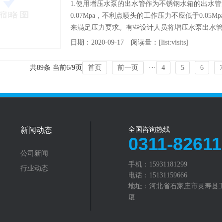
1.使用增压水泵的出水管作为不锈钢水箱的出水
0.07Mpa，不利点喷头的工作压力不应低于0.0
来满足压力要求。有些设计人员将增压水泵出水
是
[详情]
日期：2020-09-17 阅读量：[list:visits]
共89条 当前6/9页
首页
前一页
···
4
5
6
新闻动态
全国咨询热线
0311-8261
公司新闻
手机：15931181299
行业动态
电话：15131159666
地址：河北省石家庄市灵寿县
厦